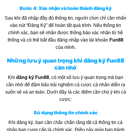
Bước 4: Xác nhận và hoàn thành đăng ký
Sau khi đã nhập đầy đủ thông tin, người chơi chỉ cần nhấn
vào nút “Đăng Ký” để hoàn tất quá trình. Nếu thông tin
chính xác, bạn sẽ nhận được thông báo xác nhận từ hệ
thống và có thể bắt đầu đăng nhập vào tài khoản
Fun88
của mình.
Những lưu ý quan trọng khi đăng ký Fun88
cần nhớ
Khi
đăng ký Fun88
, có một số lưu ý quan trọng mà bạn
cần nhớ để đảm bảo trải nghiệm cá cược cá nhân diễn ra
suôn sẻ và an toàn. Dưới đây là các điểm cần chú ý khi cá
cược:
Sử dụng thông tin chính xác
Khi đăng ký, bạn cần chắc chắn rằng tất cả thông tin cá
nhân bạn cung cấp là chính xác. Điều này giúp bạn tránh