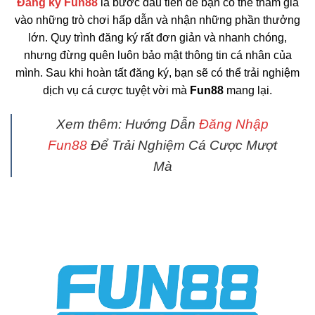
Đăng ký Fun88
là bước đầu tiên để bạn có thể tham gia
vào những trò chơi hấp dẫn và nhận những phần thưởng
lớn. Quy trình đăng ký rất đơn giản và nhanh chóng,
nhưng đừng quên luôn bảo mật thông tin cá nhân của
mình. Sau khi hoàn tất đăng ký, bạn sẽ có thể trải nghiệm
dịch vụ cá cược tuyệt vời mà
Fun88
mang lại.
Xem thêm: Hướng Dẫn
Đăng Nhập
Fun88
Để Trải Nghiệm Cá Cược Mượt
Mà