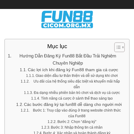
Bỏ
qua
nội
dung
Mục lục
Hướng Dẫn Đăng Ký Fun88 Bắt Đầu Trải Nghiệm
Chuyên Nghiệp
Các lợi ích khi đăng ký Fun88 tham gia cá cược
Giao diện đầu tư thân thiện và dễ sử dụng khi chơi
Ưu đãi của hệ thống siêu đặc biệt và khuyến mãi hấp
dẫn
Đa dạng nhiều phiên bản trò chơi và dịch vụ cá cược
Tính năng cá cược ở sảnh thể thao sáng tạo
Các bước đăng ký tại fun88 dễ dàng cho người mới
Bước 1: Truy cập vào đúng ở trang website chính thức
của Fun88
Bước 2: Chọn “đăng ký”
Bước 3: Nhập thông tin cá nhân
Bước 4: Xác nhận và hoàn thành đăng ký