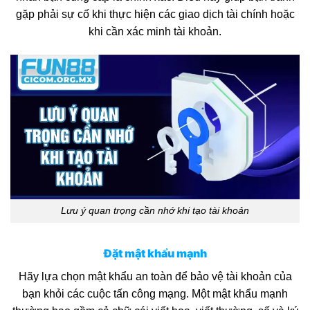
gặp phải sự cố khi thực hiện các giao dịch tài chính hoặc
khi cần xác minh tài khoản.
Lưu ý quan trọng cần nhớ khi tạo tài khoản
Đặt mật khẩu mạnh
Hãy lựa chọn mật khẩu an toàn để bảo vệ tài khoản của
bạn khỏi các cuộc tấn công mạng. Một mật khẩu mạnh