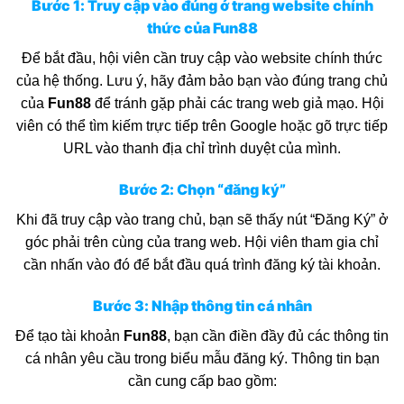
Bước 1: Truy cập vào đúng ở trang website chính
thức của Fun88
Để bắt đầu, hội viên cần truy cập vào website chính thức
của hệ thống. Lưu ý, hãy đảm bảo bạn vào đúng trang chủ
của
Fun88
để tránh gặp phải các trang web giả mạo. Hội
viên có thể tìm kiếm trực tiếp trên Google hoặc gõ trực tiếp
URL vào thanh địa chỉ trình duyệt của mình.
Bước 2: Chọn “đăng ký”
Khi đã truy cập vào trang chủ, bạn sẽ thấy nút “Đăng Ký” ở
góc phải trên cùng của trang web. Hội viên tham gia chỉ
cần nhấn vào đó để bắt đầu quá trình đăng ký tài khoản.
Bước 3: Nhập thông tin cá nhân
Để tạo tài khoản
Fun88
, bạn cần điền đầy đủ các thông tin
cá nhân yêu cầu trong biểu mẫu đăng ký. Thông tin bạn
cần cung cấp bao gồm: