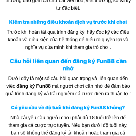
thường bao gồm cả chữ cái viết hoa, viết thường, số và ký
tự đặc biệt.
Kiểm tra những điều khoản dịch vụ trước khi chơi
Trước khi hoàn tất quá trình đăng ký, hãy đọc kỹ các điều
khoản và điều kiện của hệ thống để hiểu rõ quyền lợi và
nghĩa vụ của mình khi tham gia trò chơi.
Câu hỏi liên quan đến đăng ký Fun88 cần
nhớ
Dưới đây là một số câu hỏi quan trọng và liên quan đến
việc
đăng ký Fun88
mà người chơi cần nhớ để đảm bảo
quá trình đăng ký và trải nghiệm cá cược diễn ra thuận lợi:
Có yêu cầu về độ tuổi khi đăng ký Fun88 không?
Nhà cái yêu cầu người chơi phải đủ 18 tuổi trở lên để
tham gia cá cược trực tuyến. Nếu bạn dưới độ tuổi này,
bạn sẽ không thể đăng ký tài khoản hoặc tham gia cá